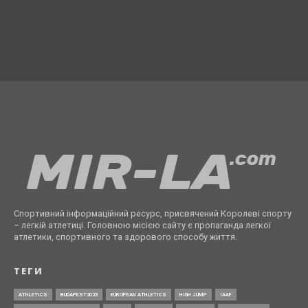
Спортивний інформаційний ресурс, присвячений Королеві спорту
– легкій атлетиці. Головною місією сайту є пропаганда легкої
атлетики, спортивного та здорового способу життя.
ТЕГИ
ATHLETICS
BUDAPEST2023
EUROPEAN ATHLETICS
HIGH JUMP
IAAF