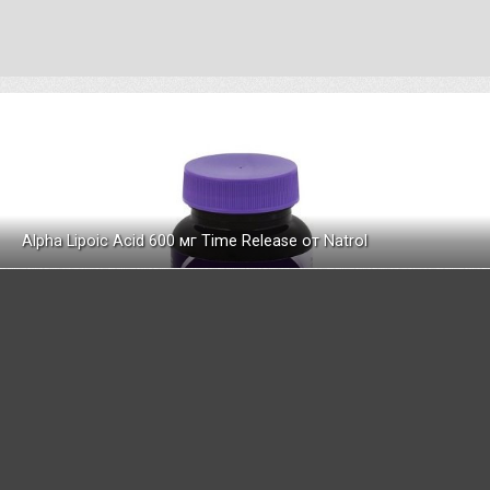
Alpha Lipoic Acid 600 мг Time Release от Natrol