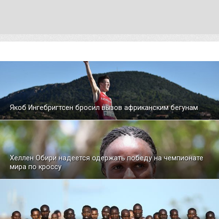
Якоб Ингебригтсен бросил вызов африканским бегунам
Хеллен Обири надеется одержать победу на чемпионате
мира по кроссу