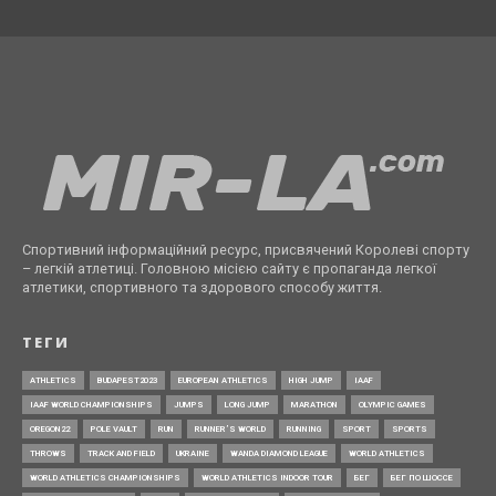
Спортивний інформаційний ресурс, присвячений Королеві спорту
– легкій атлетиці. Головною місією сайту є пропаганда легкої
атлетики, спортивного та здорового способу життя.
ТЕГИ
ATHLETICS
BUDAPEST2023
EUROPEAN ATHLETICS
HIGH JUMP
IAAF
IAAF WORLD CHAMPIONSHIPS
JUMPS
LONG JUMP
MARATHON
OLYMPIC GAMES
OREGON22
POLE VAULT
RUN
RUNNER’S WORLD
RUNNING
SPORT
SPORTS
THROWS
TRACK AND FIELD
UKRAINE
WANDA DIAMOND LEAGUE
WORLD ATHLETICS
WORLD ATHLETICS CHAMPIONSHIPS
WORLD ATHLETICS INDOOR TOUR
БЕГ
БЕГ ПО ШОССЕ