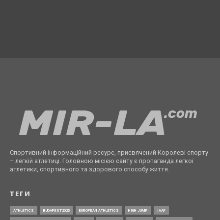
Спортивний інформаційний ресурс, присвячений Королеві спорту
– легкій атлетиці. Головною місією сайту є пропаганда легкої
атлетики, спортивного та здорового способу життя.
ТЕГИ
ATHLETICS
BUDAPEST2023
EUROPEAN ATHLETICS
HIGH JUMP
IAAF