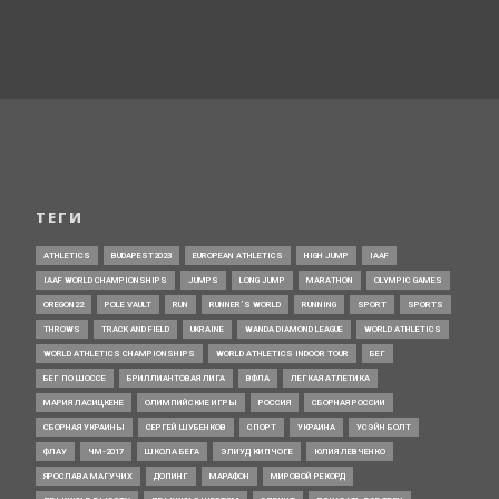
ТЕГИ
ATHLETICS
BUDAPEST2023
EUROPEAN ATHLETICS
HIGH JUMP
IAAF
IAAF WORLD CHAMPIONSHIPS
JUMPS
LONG JUMP
MARATHON
OLYMPIC GAMES
OREGON22
POLE VAULT
RUN
RUNNER’S WORLD
RUNNING
SPORT
SPORTS
THROWS
TRACK AND FIELD
UKRAINE
WANDA DIAMOND LEAGUE
WORLD ATHLETICS
WORLD ATHLETICS CHAMPIONSHIPS
WORLD ATHLETICS INDOOR TOUR
БЕГ
БЕГ ПО ШОССЕ
БРИЛЛИАНТОВАЯ ЛИГА
ВФЛА
ЛЕГКАЯ АТЛЕТИКА
МАРИЯ ЛАСИЦКЕНЕ
ОЛИМПИЙСКИЕ ИГРЫ
РОССИЯ
СБОРНАЯ РОССИИ
СБОРНАЯ УКРАИНЫ
СЕРГЕЙ ШУБЕНКОВ
СПОРТ
УКРАИНА
УСЭЙН БОЛТ
ФЛАУ
ЧМ-2017
ШКОЛА БЕГА
ЭЛИУД КИПЧОГЕ
ЮЛИЯ ЛЕВЧЕНКО
ЯРОСЛАВА МАГУЧИХ
ДОПИНГ
МАРАФОН
МИРОВОЙ РЕКОРД