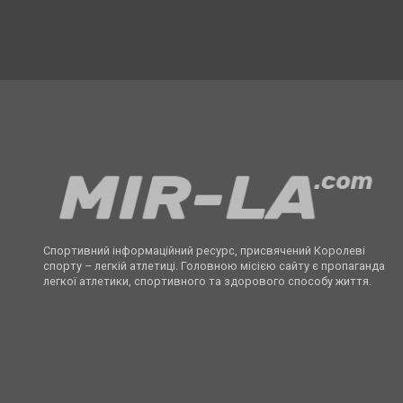
Спортивний інформаційний ресурс, присвячений Королеві
спорту – легкій атлетиці. Головною місією сайту є пропаганда
легкої атлетики, спортивного та здорового способу життя.