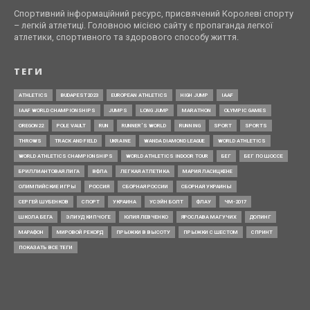
Спортивний інформаційний ресурс, присвячений Королеві спорту
– легкій атлетиці. Головною місією сайту є пропаганда легкої
атлетики, спортивного та здорового способу життя.
ТЕГИ
ATHLETICS
BUDAPEST2023
EUROPEAN ATHLETICS
HIGH JUMP
IAAF
IAAF WORLD CHAMPIONSHIPS
JUMPS
LONG JUMP
MARATHON
OLYMPIC GAMES
OREGON22
POLE VAULT
RUN
RUNNER’S WORLD
RUNNING
SPORT
SPORTS
THROWS
TRACK AND FIELD
UKRAINE
WANDA DIAMOND LEAGUE
WORLD ATHLETICS
WORLD ATHLETICS CHAMPIONSHIPS
WORLD ATHLETICS INDOOR TOUR
БЕГ
БЕГ ПО ШОССЕ
БРИЛЛИАНТОВАЯ ЛИГА
ВФЛА
ЛЕГКАЯ АТЛЕТИКА
МАРИЯ ЛАСИЦКЕНЕ
ОЛИМПИЙСКИЕ ИГРЫ
РОССИЯ
СБОРНАЯ РОССИИ
СБОРНАЯ УКРАИНЫ
СЕРГЕЙ ШУБЕНКОВ
СПОРТ
УКРАИНА
УСЭЙН БОЛТ
ФЛАУ
ЧМ-2017
ШКОЛА БЕГА
ЭЛИУД КИПЧОГЕ
ЮЛИЯ ЛЕВЧЕНКО
ЯРОСЛАВА МАГУЧИХ
ДОПИНГ
МАРАФОН
МИРОВОЙ РЕКОРД
ПРЫЖКИ В ВЫСОТУ
ПРЫЖКИ С ШЕСТОМ
СПРИНТ
ПОКАЗАТЬ ВСЕ ТЕГИ