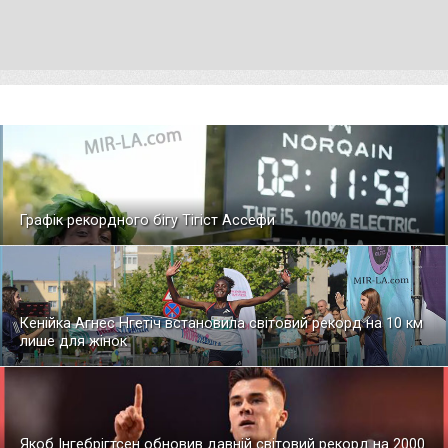
Графік рекордного бігу Тігіст Ассефи
Кенійка Агнес Нгетіч встановила світовий рекорд на 10 км
лише для жінок
Якоб Інгебрігтсен обновив давній світовий рекорд на 2000