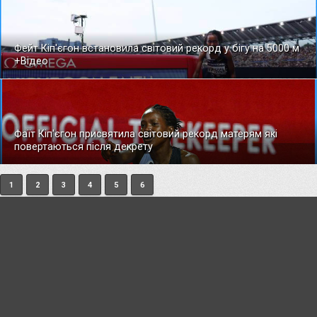
Фейт Кіп'єгон встановила світовий рекорд у бігу на 5000 м
+Відео
Фаїт Кіп'єгон присвятила світовий рекорд матерям які
повертаються після декрету
1
2
3
4
5
6