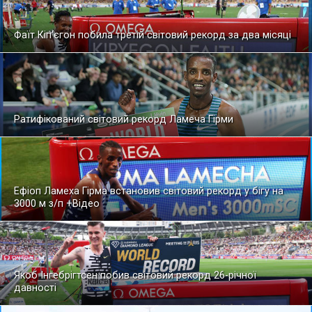
Фаїт Кіп'єгон побила третій світовий рекорд за два місяці
Ратифікований світовий рекорд Ламеча Гірми
Ефіоп Ламеха Гірма встановив світовий рекорд у бігу на
3000 м з/п +Відео
Якоб Інгебрігтсен побив світовий рекорд 26-річної
давності