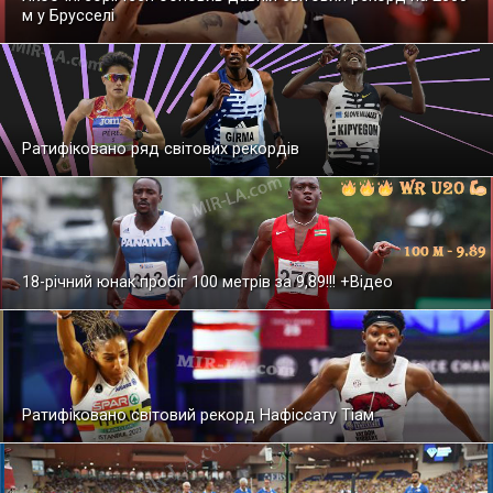
м у Брусселі
Ратифіковано ряд світових рекордів
18-річний юнак пробіг 100 метрів за 9,89!!! +Відео
Ратифіковано світовий рекорд Нафіссату Тіам