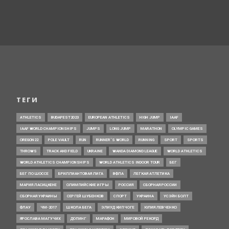
ТЕГИ
ATHLETICS
BUDAPEST2023
EUROPEAN ATHLETICS
HIGH JUMP
IAAF
IAAF WORLD CHAMPIONSHIPS
JUMPS
LONG JUMP
MARATHON
OLYMPIC GAMES
OREGON22
POLE VAULT
RUN
RUNNER’S WORLD
RUNNING
SPORT
SPORTS
THROWS
TRACK AND FIELD
UKRAINE
WANDA DIAMOND LEAGUE
WORLD ATHLETICS
WORLD ATHLETICS CHAMPIONSHIPS
WORLD ATHLETICS INDOOR TOUR
БЕГ
БЕГ ПО ШОССЕ
БРИЛЛИАНТОВАЯ ЛИГА
ВФЛА
ЛЕГКАЯ АТЛЕТИКА
МАРИЯ ЛАСИЦКЕНЕ
ОЛИМПИЙСКИЕ ИГРЫ
РОССИЯ
СБОРНАЯ РОССИИ
СБОРНАЯ УКРАИНЫ
СЕРГЕЙ ШУБЕНКОВ
СПОРТ
УКРАИНА
УСЭЙН БОЛТ
ФЛАУ
ЧМ-2017
ШКОЛА БЕГА
ЭЛИУД КИПЧОГЕ
ЮЛИЯ ЛЕВЧЕНКО
ЯРОСЛАВА МАГУЧИХ
ДОПИНГ
МАРАФОН
МИРОВОЙ РЕКОРД