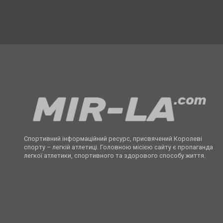
Спортивний інформаційний ресурс, присвячений Королеві
спорту – легкій атлетиці. Головною місією сайту є пропаганда
легкої атлетики, спортивного та здорового способу життя.