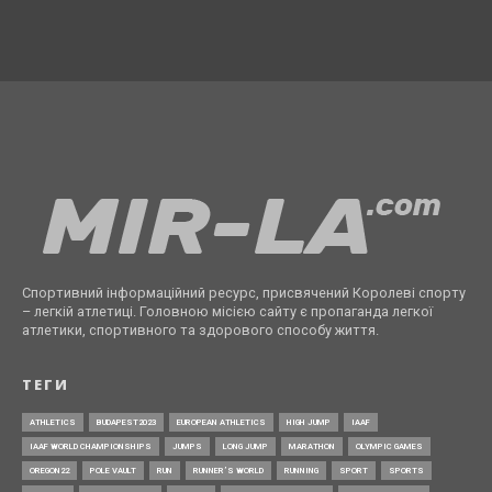
Спортивний інформаційний ресурс, присвячений Королеві спорту
– легкій атлетиці. Головною місією сайту є пропаганда легкої
атлетики, спортивного та здорового способу життя.
ТЕГИ
ATHLETICS
BUDAPEST2023
EUROPEAN ATHLETICS
HIGH JUMP
IAAF
IAAF WORLD CHAMPIONSHIPS
JUMPS
LONG JUMP
MARATHON
OLYMPIC GAMES
OREGON22
POLE VAULT
RUN
RUNNER’S WORLD
RUNNING
SPORT
SPORTS