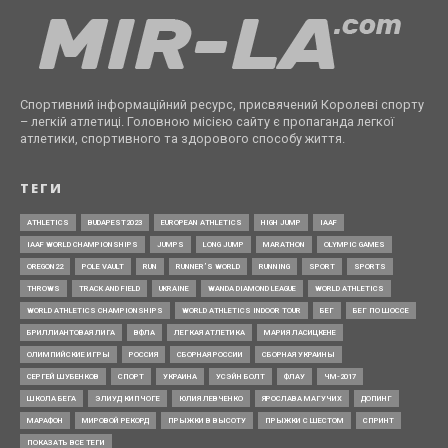
Спортивний інформаційний ресурс, присвячений Королеві спорту
– легкій атлетиці. Головною місією сайту є пропаганда легкої
атлетики, спортивного та здорового способу життя.
ТЕГИ
ATHLETICS
BUDAPEST2023
EUROPEAN ATHLETICS
HIGH JUMP
IAAF
IAAF WORLD CHAMPIONSHIPS
JUMPS
LONG JUMP
MARATHON
OLYMPIC GAMES
OREGON22
POLE VAULT
RUN
RUNNER’S WORLD
RUNNING
SPORT
SPORTS
THROWS
TRACK AND FIELD
UKRAINE
WANDA DIAMOND LEAGUE
WORLD ATHLETICS
WORLD ATHLETICS CHAMPIONSHIPS
WORLD ATHLETICS INDOOR TOUR
БЕГ
БЕГ ПО ШОССЕ
БРИЛЛИАНТОВАЯ ЛИГА
ВФЛА
ЛЕГКАЯ АТЛЕТИКА
МАРИЯ ЛАСИЦКЕНЕ
ОЛИМПИЙСКИЕ ИГРЫ
РОССИЯ
СБОРНАЯ РОССИИ
СБОРНАЯ УКРАИНЫ
СЕРГЕЙ ШУБЕНКОВ
СПОРТ
УКРАИНА
УСЭЙН БОЛТ
ФЛАУ
ЧМ-2017
ШКОЛА БЕГА
ЭЛИУД КИПЧОГЕ
ЮЛИЯ ЛЕВЧЕНКО
ЯРОСЛАВА МАГУЧИХ
ДОПИНГ
МАРАФОН
МИРОВОЙ РЕКОРД
ПРЫЖКИ В ВЫСОТУ
ПРЫЖКИ С ШЕСТОМ
СПРИНТ
ПОКАЗАТЬ ВСЕ ТЕГИ