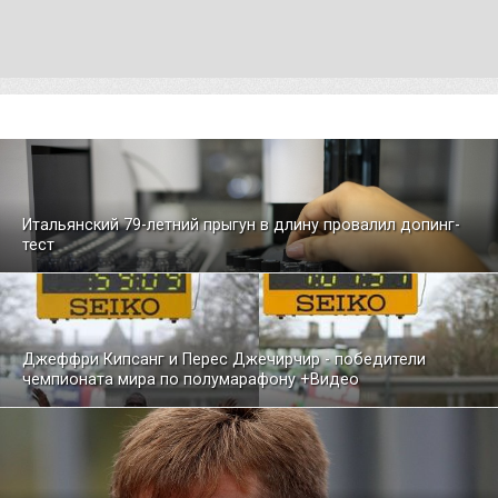
Итальянский 79-летний прыгун в длину провалил допинг-
тест
Джеффри Кипсанг и Перес Джечирчир - победители
чемпионата мира по полумарафону +Видео