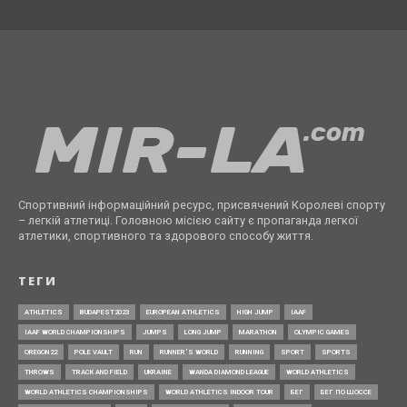
Спортивний інформаційний ресурс, присвячений Королеві спорту
– легкій атлетиці. Головною місією сайту є пропаганда легкої
атлетики, спортивного та здорового способу життя.
ТЕГИ
ATHLETICS
BUDAPEST2023
EUROPEAN ATHLETICS
HIGH JUMP
IAAF
IAAF WORLD CHAMPIONSHIPS
JUMPS
LONG JUMP
MARATHON
OLYMPIC GAMES
OREGON22
POLE VAULT
RUN
RUNNER’S WORLD
RUNNING
SPORT
SPORTS
THROWS
TRACK AND FIELD
UKRAINE
WANDA DIAMOND LEAGUE
WORLD ATHLETICS
WORLD ATHLETICS CHAMPIONSHIPS
WORLD ATHLETICS INDOOR TOUR
БЕГ
БЕГ ПО ШОССЕ