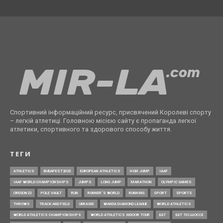
Спортивний інформаційний ресурс, присвячений Королеві спорту
– легкій атлетиці. Головною місією сайту є пропаганда легкої
атлетики, спортивного та здорового способу життя.
ТЕГИ
ATHLETICS
BUDAPEST2023
EUROPEAN ATHLETICS
HIGH JUMP
IAAF
IAAF WORLD CHAMPIONSHIPS
JUMPS
LONG JUMP
MARATHON
OLYMPIC GAMES
OREGON22
POLE VAULT
RUN
RUNNER’S WORLD
RUNNING
SPORT
SPORTS
THROWS
TRACK AND FIELD
UKRAINE
WANDA DIAMOND LEAGUE
WORLD ATHLETICS
WORLD ATHLETICS CHAMPIONSHIPS
WORLD ATHLETICS INDOOR TOUR
БЕГ
БЕГ ПО ШОССЕ