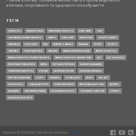
– легкій атлетиці. Головною місією сайту є пропаганда легкої
атлетики, спортивного та здорового способу життя.
ТЕГИ
ATHLETICS
BUDAPEST2023
EUROPEAN ATHLETICS
HIGH JUMP
IAAF
IAAF WORLD CHAMPIONSHIPS
JUMPS
LONG JUMP
MARATHON
OLYMPIC GAMES
OREGON22
POLE VAULT
RUN
RUNNER’S WORLD
RUNNING
SPORT
SPORTS
THROWS
TRACK AND FIELD
UKRAINE
WANDA DIAMOND LEAGUE
WORLD ATHLETICS
WORLD ATHLETICS CHAMPIONSHIPS
WORLD ATHLETICS INDOOR TOUR
БЕГ
БЕГ ПО ШОССЕ
БРИЛЛИАНТОВАЯ ЛИГА
ВФЛА
ЛЕГКАЯ АТЛЕТИКА
МАРИЯ ЛАСИЦКЕНЕ
ОЛИМПИЙСКИЕ ИГРЫ
РОССИЯ
СБОРНАЯ РОССИИ
СБОРНАЯ УКРАИНЫ
СЕРГЕЙ ШУБЕНКОВ
СПОРТ
УКРАИНА
УСЭЙН БОЛТ
ФЛАУ
ЧМ-2017
ШКОЛА БЕГА
ЭЛИУД КИПЧОГЕ
ЮЛИЯ ЛЕВЧЕНКО
ЯРОСЛАВА МАГУЧИХ
ДОПИНГ
МАРАФОН
МИРОВОЙ РЕКОРД
ПРЫЖКИ В ВЫСОТУ
ПРЫЖКИ С ШЕСТОМ
СПРИНТ
ПОКАЗАТЬ ВСЕ ТЕГИ
Copyright © 2008-2022 Світ легкої атлетики.
Timing