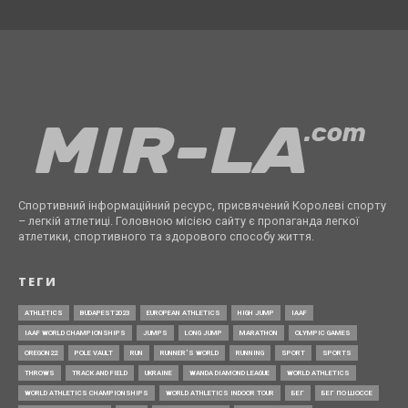
Спортивний інформаційний ресурс, присвячений Королеві спорту
– легкій атлетиці. Головною місією сайту є пропаганда легкої
атлетики, спортивного та здорового способу життя.
ТЕГИ
ATHLETICS
BUDAPEST2023
EUROPEAN ATHLETICS
HIGH JUMP
IAAF
IAAF WORLD CHAMPIONSHIPS
JUMPS
LONG JUMP
MARATHON
OLYMPIC GAMES
OREGON22
POLE VAULT
RUN
RUNNER’S WORLD
RUNNING
SPORT
SPORTS
THROWS
TRACK AND FIELD
UKRAINE
WANDA DIAMOND LEAGUE
WORLD ATHLETICS
WORLD ATHLETICS CHAMPIONSHIPS
WORLD ATHLETICS INDOOR TOUR
БЕГ
БЕГ ПО ШОССЕ