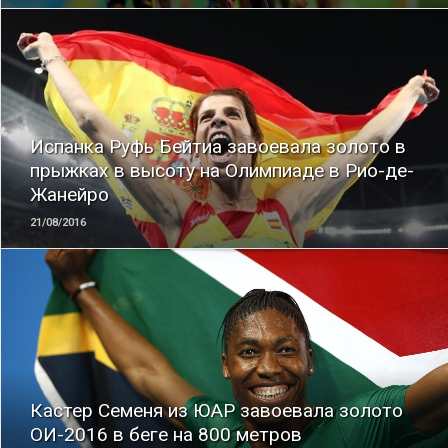
ЧИТАТЬ
Испанка Руфь Бейтиа завоевала золото в
прыжках в высоту на Олимпиаде в Рио-де-
Жанейро
21/08/2016
ЧИТАТЬ
Кастер Семеня из ЮАР завоевала золото
ОИ-2016 в беге на 800 метров