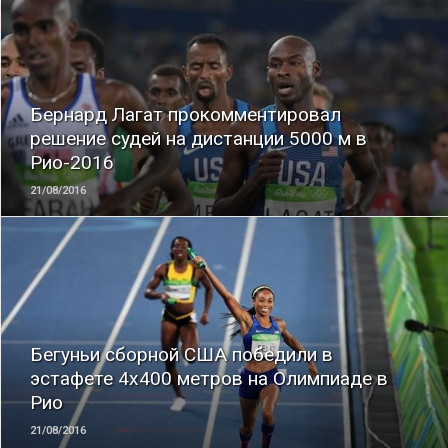
ЧИТАТЬ
Бернард Лагат прокомментировал
решение судей на дистанции 5000 м в
Рио-2016
21/08/2016
ЧИТАТЬ
Бегуньи сборной США победили в
эстафете 4x400 метров на Олимпиаде в
Рио
21/08/2016