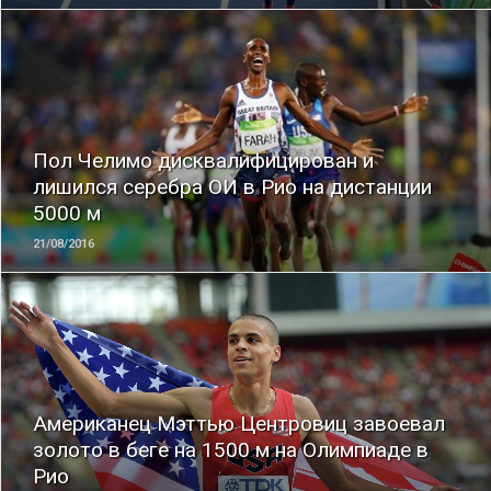
ЧИТАТЬ
Пол Челимо дисквалифицирован и
лишился серебра ОИ в Рио на дистанции
5000 м
21/08/2016
ЧИТАТЬ
Американец Мэттью Центровиц завоевал
золото в беге на 1500 м на Олимпиаде в
Рио