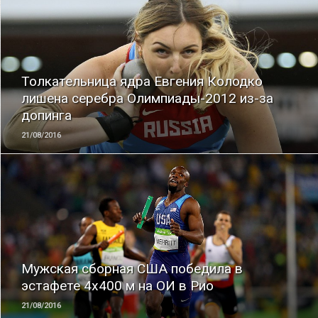
ЧИТАТЬ
Толкательница ядра Евгения Колодко
лишена серебра Олимпиады-2012 из-за
допинга
21/08/2016
ЧИТАТЬ
Мужская сборная США победила в
эстафете 4х400 м на ОИ в Рио
21/08/2016