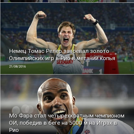
ЧИТАТЬ
Немец Томас Релер завоевал золото
Олимпийских игр в Рио в метании копья
21/08/2016
ЧИТАТЬ
Мо Фара стал четырехкратным чемпионом
ОИ, победив в беге на 5000 м на Играх в
Рио