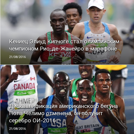
ЧИТАТЬ
Кениец Элиуд Кипчоге стал олимпийским
чемпионом Рио-де-Жанейро в марафоне
21/08/2016
ЧИТАТЬ
Дисквалификация американского бегуна
Пола Челимо отменена, он получит
серебро ОИ-2016
21/08/2016