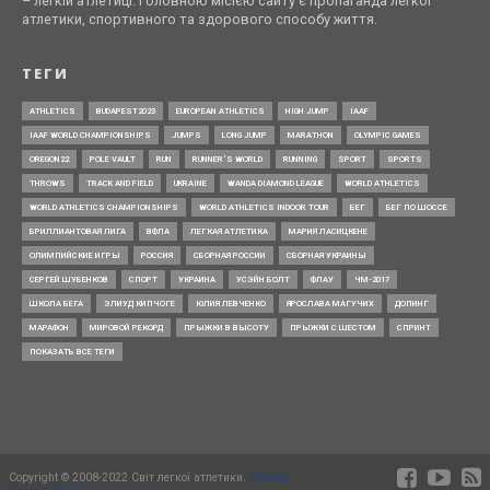
– легкій атлетиці. Головною місією сайту є пропаганда легкої
атлетики, спортивного та здорового способу життя.
ТЕГИ
ATHLETICS
BUDAPEST2023
EUROPEAN ATHLETICS
HIGH JUMP
IAAF
IAAF WORLD CHAMPIONSHIPS
JUMPS
LONG JUMP
MARATHON
OLYMPIC GAMES
OREGON22
POLE VAULT
RUN
RUNNER’S WORLD
RUNNING
SPORT
SPORTS
THROWS
TRACK AND FIELD
UKRAINE
WANDA DIAMOND LEAGUE
WORLD ATHLETICS
WORLD ATHLETICS CHAMPIONSHIPS
WORLD ATHLETICS INDOOR TOUR
БЕГ
БЕГ ПО ШОССЕ
БРИЛЛИАНТОВАЯ ЛИГА
ВФЛА
ЛЕГКАЯ АТЛЕТИКА
МАРИЯ ЛАСИЦКЕНЕ
ОЛИМПИЙСКИЕ ИГРЫ
РОССИЯ
СБОРНАЯ РОССИИ
СБОРНАЯ УКРАИНЫ
СЕРГЕЙ ШУБЕНКОВ
СПОРТ
УКРАИНА
УСЭЙН БОЛТ
ФЛАУ
ЧМ-2017
ШКОЛА БЕГА
ЭЛИУД КИПЧОГЕ
ЮЛИЯ ЛЕВЧЕНКО
ЯРОСЛАВА МАГУЧИХ
ДОПИНГ
МАРАФОН
МИРОВОЙ РЕКОРД
ПРЫЖКИ В ВЫСОТУ
ПРЫЖКИ С ШЕСТОМ
СПРИНТ
ПОКАЗАТЬ ВСЕ ТЕГИ
Copyright © 2008-2022 Світ легкої атлетики.
Timing