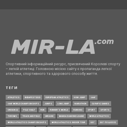
Спортивний інформаційний ресурс, присвячений Королеві спорту
– легкій атлетиці. Головною місією сайту є пропаганда легкої
атлетики, спортивного та здорового способу життя.
ТЕГИ
ATHLETICS
BUDAPEST2023
EUROPEAN ATHLETICS
HIGH JUMP
IAAF
IAAF WORLD CHAMPIONSHIPS
JUMPS
LONG JUMP
MARATHON
OLYMPIC GAMES
OREGON22
POLE VAULT
RUN
RUNNER’S WORLD
RUNNING
SPORT
SPORTS
THROWS
TRACK AND FIELD
UKRAINE
WANDA DIAMOND LEAGUE
WORLD ATHLETICS
WORLD ATHLETICS CHAMPIONSHIPS
WORLD ATHLETICS INDOOR TOUR
БЕГ
БЕГ ПО ШОССЕ