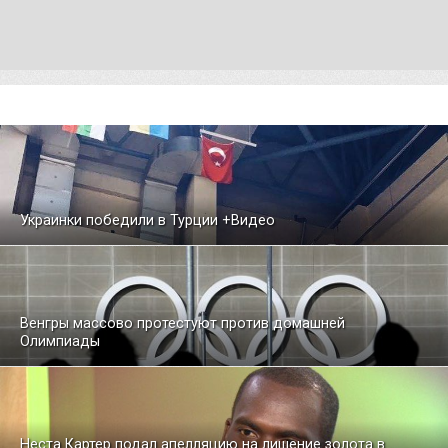
Украинки победили в Турции +Видео
Венгры массово протестуют против домашней
Олимпиады
Неста Картер подал апелляцию на лишение золота в