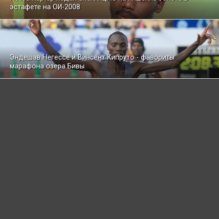
эстафете на ОИ-2008
Эндешав Негессе и Винсент Кипруто - фавориты
марафона озера Бивы