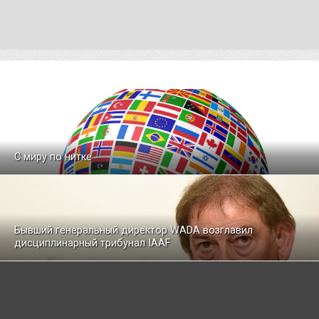
С миру по нитке
Бывший генеральный директор WADA возглавил
дисциплинарный трибунал IAAF