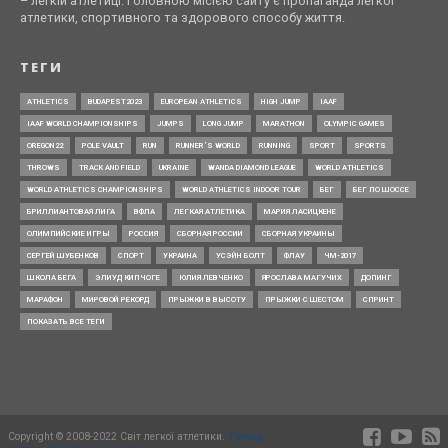
– легкій атлетиці. Головною місією сайту є пропаганда легкої
атлетики, спортивного та здорового способу життя.
ТЕГИ
ATHLETICS
BUDAPEST2023
EUROPEAN ATHLETICS
HIGH JUMP
IAAF
IAAF WORLD CHAMPIONSHIPS
JUMPS
LONG JUMP
MARATHON
OLYMPIC GAMES
OREGON22
POLE VAULT
RUN
RUNNER’S WORLD
RUNNING
SPORT
SPORTS
THROWS
TRACK AND FIELD
UKRAINE
WANDA DIAMOND LEAGUE
WORLD ATHLETICS
WORLD ATHLETICS CHAMPIONSHIPS
WORLD ATHLETICS INDOOR TOUR
БЕГ
БЕГ ПО ШОССЕ
БРИЛЛИАНТОВАЯ ЛИГА
ВФЛА
ЛЕГКАЯ АТЛЕТИКА
МАРИЯ ЛАСИЦКЕНЕ
ОЛИМПИЙСКИЕ ИГРЫ
РОССИЯ
СБОРНАЯ РОССИИ
СБОРНАЯ УКРАИНЫ
СЕРГЕЙ ШУБЕНКОВ
СПОРТ
УКРАИНА
УСЭЙН БОЛТ
ФЛАУ
ЧМ-2017
ШКОЛА БЕГА
ЭЛИУД КИПЧОГЕ
ЮЛИЯ ЛЕВЧЕНКО
ЯРОСЛАВА МАГУЧИХ
ДОПИНГ
МАРАФОН
МИРОВОЙ РЕКОРД
ПРЫЖКИ В ВЫСОТУ
ПРЫЖКИ С ШЕСТОМ
СПРИНТ
ПОКАЗАТЬ ВСЕ ТЕГИ
Copyright © 2008-2022 Світ легкої атлетики.
Timing