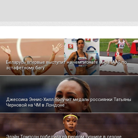
Беларусь впервые выступит на чемпионате мира IAAF по
эстафетному бегу
Джессика Эннис-Хилл получит медаль россиянки Татьяны
Черновой на ЧМ в Лондоне
Элэйн Томпсон победила на первом турнире в сезоне