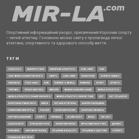
Спортивний інформаційний ресурс, присвячений Королеві спорту
– легкій атлетиці. Головною місією сайту є пропаганда легкої
атлетики, спортивного та здорового способу життя.
ТЕГИ
ATHLETICS
BUDAPEST2023
EUROPEAN ATHLETICS
HIGH JUMP
IAAF
IAAF WORLD CHAMPIONSHIPS
JUMPS
LONG JUMP
MARATHON
OLYMPIC GAMES
OREGON22
POLE VAULT
RUN
RUNNER’S WORLD
RUNNING
SPORT
SPORTS
THROWS
TRACK AND FIELD
UKRAINE
WANDA DIAMOND LEAGUE
WORLD ATHLETICS
WORLD ATHLETICS CHAMPIONSHIPS
WORLD ATHLETICS INDOOR TOUR
БЕГ
БЕГ ПО ШОССЕ
БРИЛЛИАНТОВАЯ ЛИГА
ВФЛА
ЛЕГКАЯ АТЛЕТИКА
МАРИЯ ЛАСИЦКЕНЕ
ОЛИМПИЙСКИЕ ИГРЫ
РОССИЯ
СБОРНАЯ РОССИИ
СБОРНАЯ УКРАИНЫ
СЕРГЕЙ ШУБЕНКОВ
СПОРТ
УКРАИНА
УСЭЙН БОЛТ
ФЛАУ
ЧМ-2017
ШКОЛА БЕГА
ЭЛИУД КИПЧОГЕ
ЮЛИЯ ЛЕВЧЕНКО
ЯРОСЛАВА МАГУЧИХ
ДОПИНГ
МАРАФОН
МИРОВОЙ РЕКОРД
ПРЫЖКИ В ВЫСОТУ
ПРЫЖКИ С ШЕСТОМ
СПРИНТ
ПОКАЗАТЬ ВСЕ ТЕГИ