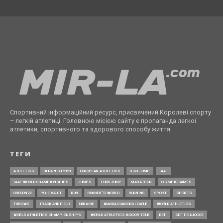
Спортивний інформаційний ресурс, присвячений Королеві спорту
– легкій атлетиці. Головною місією сайту є пропаганда легкої
атлетики, спортивного та здорового способу життя.
ТЕГИ
ATHLETICS
BUDAPEST2023
EUROPEAN ATHLETICS
HIGH JUMP
IAAF
IAAF WORLD CHAMPIONSHIPS
JUMPS
LONG JUMP
MARATHON
OLYMPIC GAMES
OREGON22
POLE VAULT
RUN
RUNNER’S WORLD
RUNNING
SPORT
SPORTS
THROWS
TRACK AND FIELD
UKRAINE
WANDA DIAMOND LEAGUE
WORLD ATHLETICS
WORLD ATHLETICS CHAMPIONSHIPS
WORLD ATHLETICS INDOOR TOUR
БЕГ
БЕГ ПО ШОССЕ