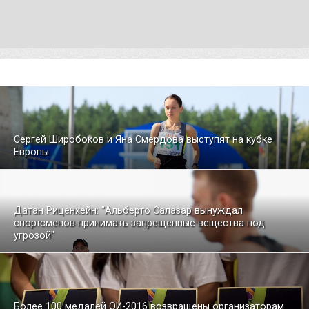
Сергей Широбоков и Яна Смердова выступят на кубке
Европы
Датан Риценхейн: "Альберто Салазар вынуждал
спортсменов принимать запрещенные вещества под
угрозой"
Более 100 медалей ОИ-2016 возвращены организаторам