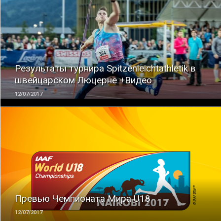
ЧИТАТЬ
Результаты турнира Spitzenleichtathletik в
швейцарском Люцерне +Видео
12/07/2017
ЧИТАТЬ
Превью Чемпионата Мира U18
12/07/2017