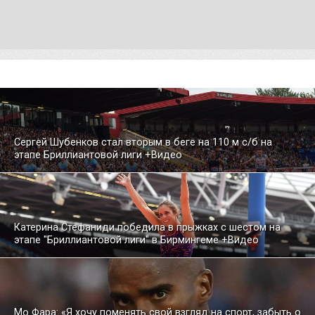
Сергей Шубенков стал вторым в беге на 110 м с/б на
этапе Бриллиантовой лиги +Видео
Катерина Стефаниди победила в прыжках с шестом на
этапе "Бриллиантовой лиги" в Бирмингеме +Видео
Мо Фара: «Я хочу поменять свой взгляд на спорт, забыть о