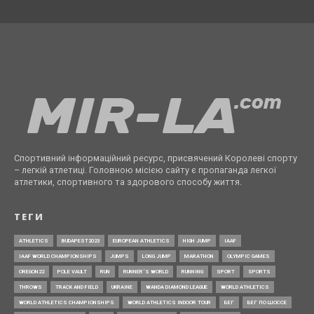
Спортивний інформаційний ресурс, присвячений Королеві спорту
– легкій атлетиці. Головною місією сайту є пропаганда легкої
атлетики, спортивного та здорового способу життя.
ТЕГИ
ATHLETICS
BUDAPEST2023
EUROPEAN ATHLETICS
HIGH JUMP
IAAF
IAAF WORLD CHAMPIONSHIPS
JUMPS
LONG JUMP
MARATHON
OLYMPIC GAMES
OREGON22
POLE VAULT
RUN
RUNNER’S WORLD
RUNNING
SPORT
SPORTS
THROWS
TRACK AND FIELD
UKRAINE
WANDA DIAMOND LEAGUE
WORLD ATHLETICS
WORLD ATHLETICS CHAMPIONSHIPS
WORLD ATHLETICS INDOOR TOUR
БЕГ
БЕГ ПО ШОССЕ