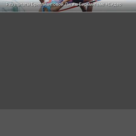
Результаты Бриллиантовой Лиги в Бирмингеме +Видео