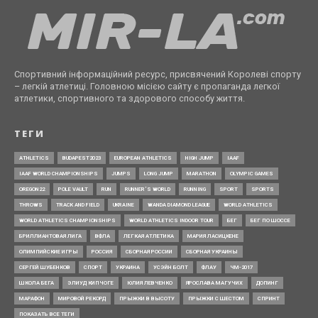
Спортивний інформаційний ресурс, присвячений Королеві спорту
– легкій атлетиці. Головною місією сайту є пропаганда легкої
атлетики, спортивного та здорового способу життя.
ТЕГИ
ATHLETICS
BUDAPEST2023
EUROPEAN ATHLETICS
HIGH JUMP
IAAF
IAAF WORLD CHAMPIONSHIPS
JUMPS
LONG JUMP
MARATHON
OLYMPIC GAMES
OREGON22
POLE VAULT
RUN
RUNNER’S WORLD
RUNNING
SPORT
SPORTS
THROWS
TRACK AND FIELD
UKRAINE
WANDA DIAMOND LEAGUE
WORLD ATHLETICS
WORLD ATHLETICS CHAMPIONSHIPS
WORLD ATHLETICS INDOOR TOUR
БЕГ
БЕГ ПО ШОССЕ
БРИЛЛИАНТОВАЯ ЛИГА
ВФЛА
ЛЕГКАЯ АТЛЕТИКА
МАРИЯ ЛАСИЦКЕНЕ
ОЛИМПИЙСКИЕ ИГРЫ
РОССИЯ
СБОРНАЯ РОССИИ
СБОРНАЯ УКРАИНЫ
СЕРГЕЙ ШУБЕНКОВ
СПОРТ
УКРАИНА
УСЭЙН БОЛТ
ФЛАУ
ЧМ-2017
ШКОЛА БЕГА
ЭЛИУД КИПЧОГЕ
ЮЛИЯ ЛЕВЧЕНКО
ЯРОСЛАВА МАГУЧИХ
ДОПИНГ
МАРАФОН
МИРОВОЙ РЕКОРД
ПРЫЖКИ В ВЫСОТУ
ПРЫЖКИ С ШЕСТОМ
СПРИНТ
ПОКАЗАТЬ ВСЕ ТЕГИ