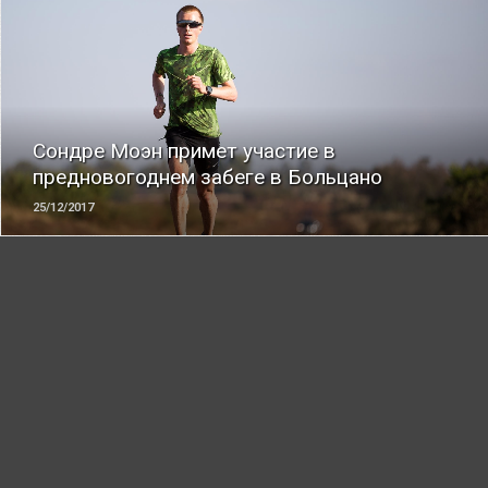
ЧИТАТЬ
Сондре Моэн примет участие в
предновогоднем забеге в Больцано
25/12/2017