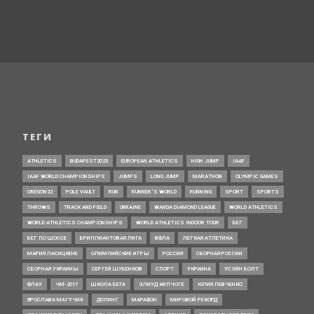
ТЕГИ
ATHLETICS
BUDAPEST2023
EUROPEAN ATHLETICS
HIGH JUMP
IAAF
IAAF WORLD CHAMPIONSHIPS
JUMPS
LONG JUMP
MARATHON
OLYMPIC GAMES
OREGON22
POLE VAULT
RUN
RUNNER’S WORLD
RUNNING
SPORT
SPORTS
THROWS
TRACK AND FIELD
UKRAINE
WANDA DIAMOND LEAGUE
WORLD ATHLETICS
WORLD ATHLETICS CHAMPIONSHIPS
WORLD ATHLETICS INDOOR TOUR
БЕГ
БЕГ ПО ШОССЕ
БРИЛЛИАНТОВАЯ ЛИГА
ВФЛА
ЛЕГКАЯ АТЛЕТИКА
МАРИЯ ЛАСИЦКЕНЕ
ОЛИМПИЙСКИЕ ИГРЫ
РОССИЯ
СБОРНАЯ РОССИИ
СБОРНАЯ УКРАИНЫ
СЕРГЕЙ ШУБЕНКОВ
СПОРТ
УКРАИНА
УСЭЙН БОЛТ
ФЛАУ
ЧМ-2017
ШКОЛА БЕГА
ЭЛИУД КИПЧОГЕ
ЮЛИЯ ЛЕВЧЕНКО
ЯРОСЛАВА МАГУЧИХ
ДОПИНГ
МАРАФОН
МИРОВОЙ РЕКОРД