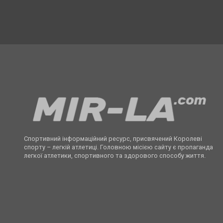
Спортивний інформаційний ресурс, присвячений Королеві
спорту – легкій атлетиці. Головною місією сайту є пропаганда
легкої атлетики, спортивного та здорового способу життя.