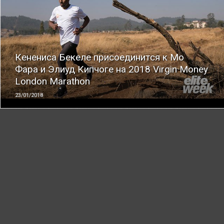
ЧИТАТЬ
Кенениса Бекеле присоединится к Мо
Фара и Элиуд Кипчоге на 2018 Virgin Money
London Marathon
23/01/2018