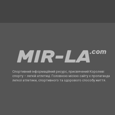
Спортивний інформаційний ресурс, присвячений Королеві
спорту – легкій атлетиці. Головною місією сайту є пропаганда
легкої атлетики, спортивного та здорового способу життя.