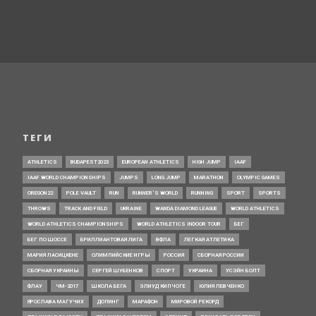
ТЕГИ
ATHLETICS
BUDAPEST2023
EUROPEAN ATHLETICS
HIGH JUMP
IAAF
IAAF WORLD CHAMPIONSHIPS
JUMPS
LONG JUMP
MARATHON
OLYMPIC GAMES
OREGON22
POLE VAULT
RUN
RUNNER’S WORLD
RUNNING
SPORT
SPORTS
THROWS
TRACK AND FIELD
UKRAINE
WANDA DIAMOND LEAGUE
WORLD ATHLETICS
WORLD ATHLETICS CHAMPIONSHIPS
WORLD ATHLETICS INDOOR TOUR
БЕГ
БЕГ ПО ШОССЕ
БРИЛЛИАНТОВАЯ ЛИГА
ВФЛА
ЛЕГКАЯ АТЛЕТИКА
МАРИЯ ЛАСИЦКЕНЕ
ОЛИМПИЙСКИЕ ИГРЫ
РОССИЯ
СБОРНАЯ РОССИИ
СБОРНАЯ УКРАИНЫ
СЕРГЕЙ ШУБЕНКОВ
СПОРТ
УКРАИНА
УСЭЙН БОЛТ
ФЛАУ
ЧМ-2017
ШКОЛА БЕГА
ЭЛИУД КИПЧОГЕ
ЮЛИЯ ЛЕВЧЕНКО
ЯРОСЛАВА МАГУЧИХ
ДОПИНГ
МАРАФОН
МИРОВОЙ РЕКОРД