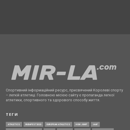
Спортивний інформаційний ресурс, присвячений Королеві спорту
– легкій атлетиці. Головною місією сайту є пропаганда легкої
атлетики, спортивного та здорового способу життя.
ТЕГИ
ATHLETICS
BUDAPEST2023
EUROPEAN ATHLETICS
HIGH JUMP
IAAF