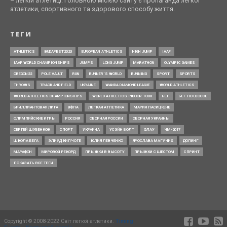
– легкій атлетиці. Головною місією сайту є пропаганда легкої
атлетики, спортивного та здорового способу життя.
ТЕГИ
ATHLETICS
BUDAPEST2023
EUROPEAN ATHLETICS
HIGH JUMP
IAAF
IAAF WORLD CHAMPIONSHIPS
JUMPS
LONG JUMP
MARATHON
OLYMPIC GAMES
OREGON22
POLE VAULT
RUN
RUNNER’S WORLD
RUNNING
SPORT
SPORTS
THROWS
TRACK AND FIELD
UKRAINE
WANDA DIAMOND LEAGUE
WORLD ATHLETICS
WORLD ATHLETICS CHAMPIONSHIPS
WORLD ATHLETICS INDOOR TOUR
БЕГ
БЕГ ПО ШОССЕ
БРИЛЛИАНТОВАЯ ЛИГА
ВФЛА
ЛЕГКАЯ АТЛЕТИКА
МАРИЯ ЛАСИЦКЕНЕ
ОЛИМПИЙСКИЕ ИГРЫ
РОССИЯ
СБОРНАЯ РОССИИ
СБОРНАЯ УКРАИНЫ
СЕРГЕЙ ШУБЕНКОВ
СПОРТ
УКРАИНА
УСЭЙН БОЛТ
ФЛАУ
ЧМ-2017
ШКОЛА БЕГА
ЭЛИУД КИПЧОГЕ
ЮЛИЯ ЛЕВЧЕНКО
ЯРОСЛАВА МАГУЧИХ
ДОПИНГ
МАРАФОН
МИРОВОЙ РЕКОРД
ПРЫЖКИ В ВЫСОТУ
ПРЫЖКИ С ШЕСТОМ
СПРИНТ
ПОКАЗАТЬ ВСЕ ТЕГИ
Copyright © 2008-2022 Світ легкої атлетики.
Timing