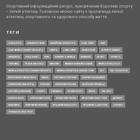
Спортивний інформаційний ресурс, присвячений Королеві спорту
– легкій атлетиці. Головною місією сайту є пропаганда легкої
атлетики, спортивного та здорового способу життя.
ТЕГИ
ATHLETICS
BUDAPEST2023
EUROPEAN ATHLETICS
HIGH JUMP
IAAF
IAAF WORLD CHAMPIONSHIPS
JUMPS
LONG JUMP
MARATHON
OLYMPIC GAMES
OREGON22
POLE VAULT
RUN
RUNNER’S WORLD
RUNNING
SPORT
SPORTS
THROWS
TRACK AND FIELD
UKRAINE
WANDA DIAMOND LEAGUE
WORLD ATHLETICS
WORLD ATHLETICS CHAMPIONSHIPS
WORLD ATHLETICS INDOOR TOUR
БЕГ
БЕГ ПО ШОССЕ
БРИЛЛИАНТОВАЯ ЛИГА
ВФЛА
ЛЕГКАЯ АТЛЕТИКА
МАРИЯ ЛАСИЦКЕНЕ
ОЛИМПИЙСКИЕ ИГРЫ
РОССИЯ
СБОРНАЯ РОССИИ
СБОРНАЯ УКРАИНЫ
СЕРГЕЙ ШУБЕНКОВ
СПОРТ
УКРАИНА
УСЭЙН БОЛТ
ФЛАУ
ЧМ-2017
ШКОЛА БЕГА
ЭЛИУД КИПЧОГЕ
ЮЛИЯ ЛЕВЧЕНКО
ЯРОСЛАВА МАГУЧИХ
ДОПИНГ
МАРАФОН
МИРОВОЙ РЕКОРД
ПРЫЖКИ В ВЫСОТУ
ПРЫЖКИ С ШЕСТОМ
СПРИНТ
ПОКАЗАТЬ ВСЕ ТЕГИ