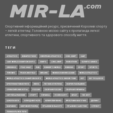
Спортивний інформаційний ресурс, присвячений Королеві спорту
– легкій атлетиці. Головною місією сайту є пропаганда легкої
атлетики, спортивного та здорового способу життя.
ТЕГИ
ATHLETICS
BUDAPEST2023
EUROPEAN ATHLETICS
HIGH JUMP
IAAF
IAAF WORLD CHAMPIONSHIPS
JUMPS
LONG JUMP
MARATHON
OLYMPIC GAMES
OREGON22
POLE VAULT
RUN
RUNNER’S WORLD
RUNNING
SPORT
SPORTS
THROWS
TRACK AND FIELD
UKRAINE
WANDA DIAMOND LEAGUE
WORLD ATHLETICS
WORLD ATHLETICS CHAMPIONSHIPS
WORLD ATHLETICS INDOOR TOUR
БЕГ
БЕГ ПО ШОССЕ
БРИЛЛИАНТОВАЯ ЛИГА
ВФЛА
ЛЕГКАЯ АТЛЕТИКА
МАРИЯ ЛАСИЦКЕНЕ
ОЛИМПИЙСКИЕ ИГРЫ
РОССИЯ
СБОРНАЯ РОССИИ
СБОРНАЯ УКРАИНЫ
СЕРГЕЙ ШУБЕНКОВ
СПОРТ
УКРАИНА
УСЭЙН БОЛТ
ФЛАУ
ЧМ-2017
ШКОЛА БЕГА
ЭЛИУД КИПЧОГЕ
ЮЛИЯ ЛЕВЧЕНКО
ЯРОСЛАВА МАГУЧИХ
ДОПИНГ
МАРАФОН
МИРОВОЙ РЕКОРД
ПРЫЖКИ В ВЫСОТУ
ПРЫЖКИ С ШЕСТОМ
СПРИНТ
ПОКАЗАТЬ ВСЕ ТЕГИ