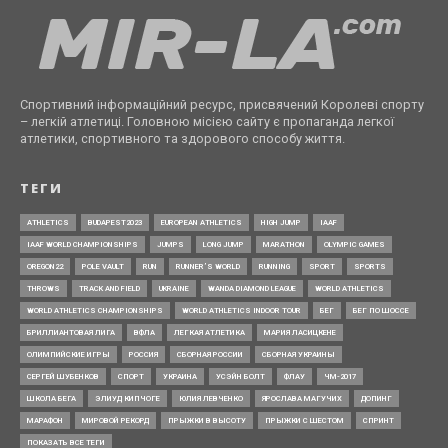
Спортивний інформаційний ресурс, присвячений Королеві спорту
– легкій атлетиці. Головною місією сайту є пропаганда легкої
атлетики, спортивного та здорового способу життя.
ТЕГИ
ATHLETICS
BUDAPEST2023
EUROPEAN ATHLETICS
HIGH JUMP
IAAF
IAAF WORLD CHAMPIONSHIPS
JUMPS
LONG JUMP
MARATHON
OLYMPIC GAMES
OREGON22
POLE VAULT
RUN
RUNNER’S WORLD
RUNNING
SPORT
SPORTS
THROWS
TRACK AND FIELD
UKRAINE
WANDA DIAMOND LEAGUE
WORLD ATHLETICS
WORLD ATHLETICS CHAMPIONSHIPS
WORLD ATHLETICS INDOOR TOUR
БЕГ
БЕГ ПО ШОССЕ
БРИЛЛИАНТОВАЯ ЛИГА
ВФЛА
ЛЕГКАЯ АТЛЕТИКА
МАРИЯ ЛАСИЦКЕНЕ
ОЛИМПИЙСКИЕ ИГРЫ
РОССИЯ
СБОРНАЯ РОССИИ
СБОРНАЯ УКРАИНЫ
СЕРГЕЙ ШУБЕНКОВ
СПОРТ
УКРАИНА
УСЭЙН БОЛТ
ФЛАУ
ЧМ-2017
ШКОЛА БЕГА
ЭЛИУД КИПЧОГЕ
ЮЛИЯ ЛЕВЧЕНКО
ЯРОСЛАВА МАГУЧИХ
ДОПИНГ
МАРАФОН
МИРОВОЙ РЕКОРД
ПРЫЖКИ В ВЫСОТУ
ПРЫЖКИ С ШЕСТОМ
СПРИНТ
ПОКАЗАТЬ ВСЕ ТЕГИ