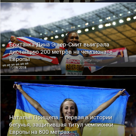
ЧИТАТЬ
Британка Дина Эшер-Смит выиграла
дистанцию 200 метров на чемпионате
Европы
11/08/2018
ЧИТАТЬ
Наталья Прищепа – первая в истории
бегунья, защитившая титул чемпионки
Европы на 800 метрах