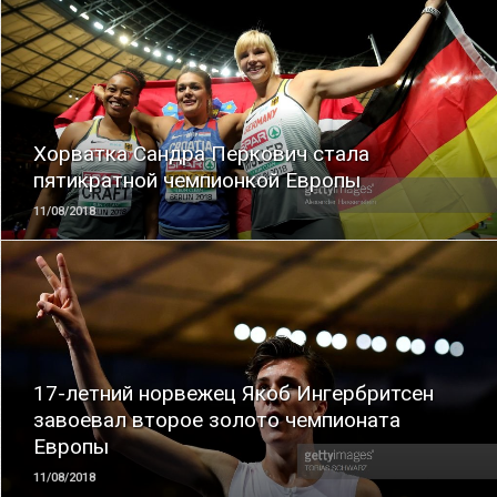
ЧИТАТЬ
Хорватка Сандра Перкович стала
пятикратной чемпионкой Европы
11/08/2018
ЧИТАТЬ
17-летний норвежец Якоб Ингербритсен
завоевал второе золото чемпионата
Европы
11/08/2018