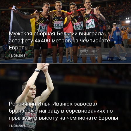
ЧИТАТЬ
Мужская сборная Бельгии выиграла
эстафету 4х400 метров на чемпионате
Европы
11/08/2018
ЧИТАТЬ
Россиянин Илья Иванюк завоевал
бронзовую награду в соревнованиях по
прыжкам в высоту на чемпионате Европы
11/08/2018