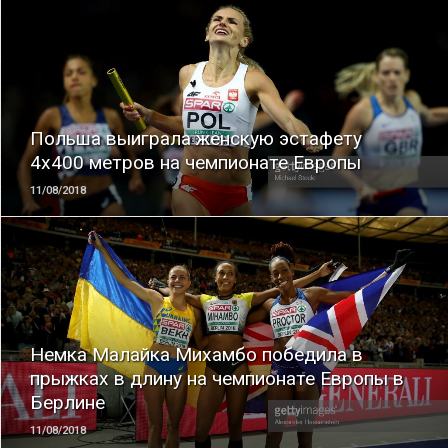
ЧИТАТЬ
Польша выиграла женскую эстафету
4х400 метров на чемпионате Европы
11/08/2018
ЧИТАТЬ
Немка Малайка Михамбо победила в
прыжках в длину на чемпионате Европы в
Берлине
11/08/2018