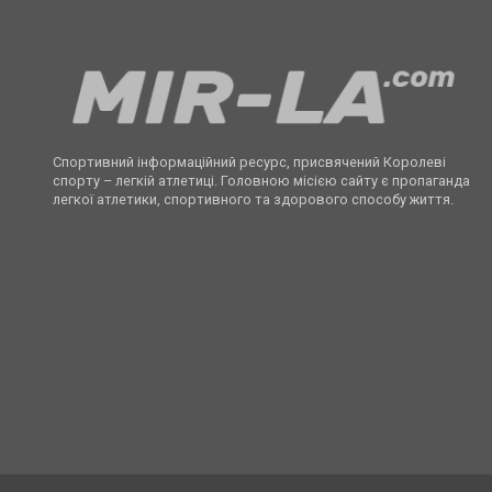
Спортивний інформаційний ресурс, присвячений Королеві
спорту – легкій атлетиці. Головною місією сайту є пропаганда
легкої атлетики, спортивного та здорового способу життя.