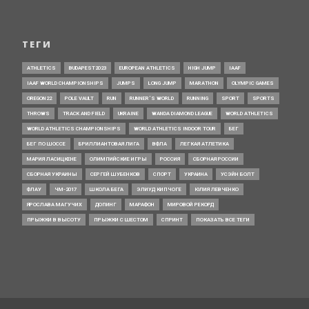
ТЕГИ
ATHLETICS
BUDAPEST2023
EUROPEAN ATHLETICS
HIGH JUMP
IAAF
IAAF WORLD CHAMPIONSHIPS
JUMPS
LONG JUMP
MARATHON
OLYMPIC GAMES
OREGON22
POLE VAULT
RUN
RUNNER’S WORLD
RUNNING
SPORT
SPORTS
THROWS
TRACK AND FIELD
UKRAINE
WANDA DIAMOND LEAGUE
WORLD ATHLETICS
WORLD ATHLETICS CHAMPIONSHIPS
WORLD ATHLETICS INDOOR TOUR
БЕГ
БЕГ ПО ШОССЕ
БРИЛЛИАНТОВАЯ ЛИГА
ВФЛА
ЛЕГКАЯ АТЛЕТИКА
МАРИЯ ЛАСИЦКЕНЕ
ОЛИМПИЙСКИЕ ИГРЫ
РОССИЯ
СБОРНАЯ РОССИИ
СБОРНАЯ УКРАИНЫ
СЕРГЕЙ ШУБЕНКОВ
СПОРТ
УКРАИНА
УСЭЙН БОЛТ
ФЛАУ
ЧМ-2017
ШКОЛА БЕГА
ЭЛИУД КИПЧОГЕ
ЮЛИЯ ЛЕВЧЕНКО
ЯРОСЛАВА МАГУЧИХ
ДОПИНГ
МАРАФОН
МИРОВОЙ РЕКОРД
ПРЫЖКИ В ВЫСОТУ
ПРЫЖКИ С ШЕСТОМ
СПРИНТ
ПОКАЗАТЬ ВСЕ ТЕГИ