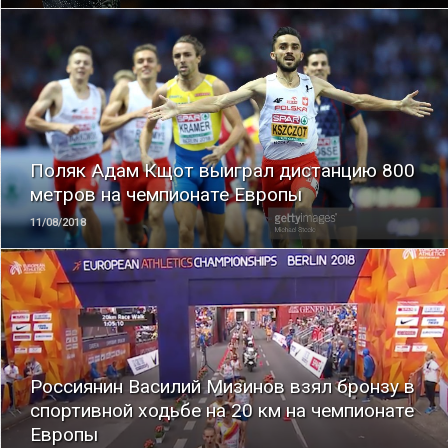
ЧИТАТЬ
Поляк Адам Кщот выиграл дистанцию 800
метров на чемпионате Европы
11/08/2018
ЧИТАТЬ
Россиянин Василий Мизинов взял бронзу в
спортивной ходьбе на 20 км на чемпионате
Европы