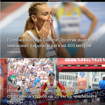
ЧИТАТЬ
Полячка Юстина Свенти-Эрсетик выиграла
чемпионат Европы в беге на 400 метров
11/08/2018
ЧИТАТЬ
Испанка Мария Перес победила в
спортивной ходьбе на 20 км на чемпионате
Европы