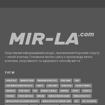
Спортивний інформаційний ресурс, присвячений Королеві спорту
– легкій атлетиці. Головною місією сайту є пропаганда легкої
атлетики, спортивного та здорового способу життя.
ТЕГИ
ATHLETICS
BUDAPEST2023
EUROPEAN ATHLETICS
HIGH JUMP
IAAF
IAAF WORLD CHAMPIONSHIPS
JUMPS
LONG JUMP
MARATHON
OLYMPIC GAMES
OREGON22
POLE VAULT
RUN
RUNNER’S WORLD
RUNNING
SPORT
SPORTS
THROWS
TRACK AND FIELD
UKRAINE
WANDA DIAMOND LEAGUE
WORLD ATHLETICS
WORLD ATHLETICS CHAMPIONSHIPS
WORLD ATHLETICS INDOOR TOUR
БЕГ
БЕГ ПО ШОССЕ