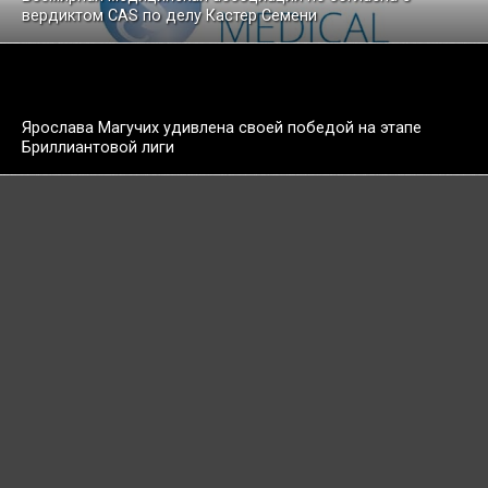
вердиктом CAS по делу Кастер Семени
Ярослава Магучих удивлена своей победой на этапе
Бриллиантовой лиги