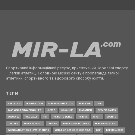
Спортивний інформаційний ресурс, присвячений Королеві спорту
– легкій атлетиці. Головною місією сайту є пропаганда легкої
атлетики, спортивного та здорового способу життя.
ТЕГИ
ATHLETICS
BUDAPEST2023
EUROPEAN ATHLETICS
HIGH JUMP
IAAF
IAAF WORLD CHAMPIONSHIPS
JUMPS
LONG JUMP
MARATHON
OLYMPIC GAMES
OREGON22
POLE VAULT
RUN
RUNNER’S WORLD
RUNNING
SPORT
SPORTS
THROWS
TRACK AND FIELD
UKRAINE
WANDA DIAMOND LEAGUE
WORLD ATHLETICS
WORLD ATHLETICS CHAMPIONSHIPS
WORLD ATHLETICS INDOOR TOUR
БЕГ
БЕГ ПО ШОССЕ