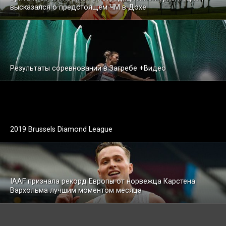
высказался о предстоящем ЧМ в Дохе
Результаты соревнований в Загребе +Видео
2019 Brussels Diamond League
IAAF признала рекорд Европы от норвежца Карстена
Вархольма лучшим моментом месяца