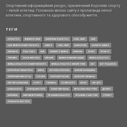
Спортивний інформаційний ресурс, присвячений Королеві спорту
– легкій атлетиці. Головною місією сайту є пропаганда легкої
атлетики, спортивного та здорового способу життя.
ТЕГИ
ATHLETICS
BUDAPEST2023
EUROPEAN ATHLETICS
HIGH JUMP
IAAF
IAAF WORLD CHAMPIONSHIPS
JUMPS
LONG JUMP
MARATHON
OLYMPIC GAMES
OREGON22
POLE VAULT
RUN
RUNNER’S WORLD
RUNNING
SPORT
SPORTS
THROWS
TRACK AND FIELD
UKRAINE
WANDA DIAMOND LEAGUE
WORLD ATHLETICS
WORLD ATHLETICS CHAMPIONSHIPS
WORLD ATHLETICS INDOOR TOUR
БЕГ
БЕГ ПО ШОССЕ
БРИЛЛИАНТОВАЯ ЛИГА
ВФЛА
ЛЕГКАЯ АТЛЕТИКА
МАРИЯ ЛАСИЦКЕНЕ
ОЛИМПИЙСКИЕ ИГРЫ
РОССИЯ
СБОРНАЯ РОССИИ
СБОРНАЯ УКРАИНЫ
СЕРГЕЙ ШУБЕНКОВ
СПОРТ
УКРАИНА
УСЭЙН БОЛТ
ФЛАУ
ЧМ-2017
ШКОЛА БЕГА
ЭЛИУД КИПЧОГЕ
ЮЛИЯ ЛЕВЧЕНКО
ЯРОСЛАВА МАГУЧИХ
ДОПИНГ
МАРАФОН
МИРОВОЙ РЕКОРД
ПРЫЖКИ В ВЫСОТУ
ПРЫЖКИ С ШЕСТОМ
СПРИНТ
ПОКАЗАТЬ ВСЕ ТЕГИ