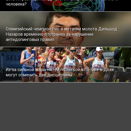
человека?
Олимпийский чемпион Рио в метании молота Дильшод
Назаров временно отстранен за нарушение
антидопинговых правил
Из-за сильной жары на ЧМ по лёгкой атлетике в Дохе
могут отменить две дисциплины