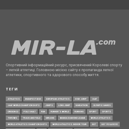
Спортивний інформаційний ресурс, присвячений Королеві спорту
– легкій атлетиці. Головною місією сайту є пропаганда легкої
атлетики, спортивного та здорового способу життя.
ТЕГИ
ATHLETICS
BUDAPEST2023
EUROPEAN ATHLETICS
HIGH JUMP
IAAF
IAAF WORLD CHAMPIONSHIPS
JUMPS
LONG JUMP
MARATHON
OLYMPIC GAMES
OREGON22
POLE VAULT
RUN
RUNNER’S WORLD
RUNNING
SPORT
SPORTS
THROWS
TRACK AND FIELD
UKRAINE
WANDA DIAMOND LEAGUE
WORLD ATHLETICS
WORLD ATHLETICS CHAMPIONSHIPS
WORLD ATHLETICS INDOOR TOUR
БЕГ
БЕГ ПО ШОССЕ