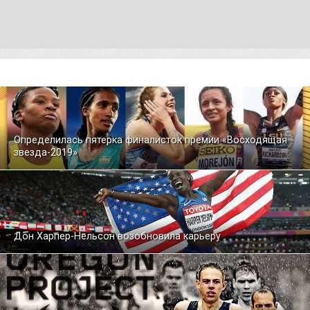
Определилась пятерка финалисток премии «Восходящая
звезда-2019»
Дон Харпер-Нельсон возобновила карьеру