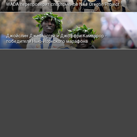
WADA перепроверит спортсменов Nike Oregon Project
Джойслин Джепкосгей и Джоффри Камворор -
победители Нью-Йоркского марафона