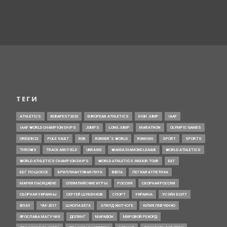
ТЕГИ
ATHLETICS
BUDAPEST2023
EUROPEAN ATHLETICS
HIGH JUMP
IAAF
IAAF WORLD CHAMPIONSHIPS
JUMPS
LONG JUMP
MARATHON
OLYMPIC GAMES
OREGON22
POLE VAULT
RUN
RUNNER’S WORLD
RUNNING
SPORT
SPORTS
THROWS
TRACK AND FIELD
UKRAINE
WANDA DIAMOND LEAGUE
WORLD ATHLETICS
WORLD ATHLETICS CHAMPIONSHIPS
WORLD ATHLETICS INDOOR TOUR
БЕГ
БЕГ ПО ШОССЕ
БРИЛЛИАНТОВАЯ ЛИГА
ВФЛА
ЛЕГКАЯ АТЛЕТИКА
МАРИЯ ЛАСИЦКЕНЕ
ОЛИМПИЙСКИЕ ИГРЫ
РОССИЯ
СБОРНАЯ РОССИИ
СБОРНАЯ УКРАИНЫ
СЕРГЕЙ ШУБЕНКОВ
СПОРТ
УКРАИНА
УСЭЙН БОЛТ
ФЛАУ
ЧМ-2017
ШКОЛА БЕГА
ЭЛИУД КИПЧОГЕ
ЮЛИЯ ЛЕВЧЕНКО
ЯРОСЛАВА МАГУЧИХ
ДОПИНГ
МАРАФОН
МИРОВОЙ РЕКОРД