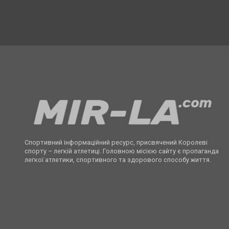
Спортивний інформаційний ресурс, присвячений Королеві
спорту – легкій атлетиці. Головною місією сайту є пропаганда
легкої атлетики, спортивного та здорового способу життя.