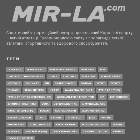
Спортивний інформаційний ресурс, присвячений Королеві спорту
– легкій атлетиці. Головною місією сайту є пропаганда легкої
атлетики, спортивного та здорового способу життя.
ТЕГИ
ATHLETICS
BUDAPEST2023
EUROPEAN ATHLETICS
HIGH JUMP
IAAF
IAAF WORLD CHAMPIONSHIPS
JUMPS
LONG JUMP
MARATHON
OLYMPIC GAMES
OREGON22
POLE VAULT
RUN
RUNNER’S WORLD
RUNNING
SPORT
SPORTS
THROWS
TRACK AND FIELD
UKRAINE
WANDA DIAMOND LEAGUE
WORLD ATHLETICS
WORLD ATHLETICS CHAMPIONSHIPS
WORLD ATHLETICS INDOOR TOUR
БЕГ
БЕГ ПО ШОССЕ
БРИЛЛИАНТОВАЯ ЛИГА
ВФЛА
ЛЕГКАЯ АТЛЕТИКА
МАРИЯ ЛАСИЦКЕНЕ
ОЛИМПИЙСКИЕ ИГРЫ
РОССИЯ
СБОРНАЯ РОССИИ
СБОРНАЯ УКРАИНЫ
СЕРГЕЙ ШУБЕНКОВ
СПОРТ
УКРАИНА
УСЭЙН БОЛТ
ФЛАУ
ЧМ-2017
ШКОЛА БЕГА
ЭЛИУД КИПЧОГЕ
ЮЛИЯ ЛЕВЧЕНКО
ЯРОСЛАВА МАГУЧИХ
ДОПИНГ
МАРАФОН
МИРОВОЙ РЕКОРД
ПРЫЖКИ В ВЫСОТУ
ПРЫЖКИ С ШЕСТОМ
СПРИНТ
ПОКАЗАТЬ ВСЕ ТЕГИ