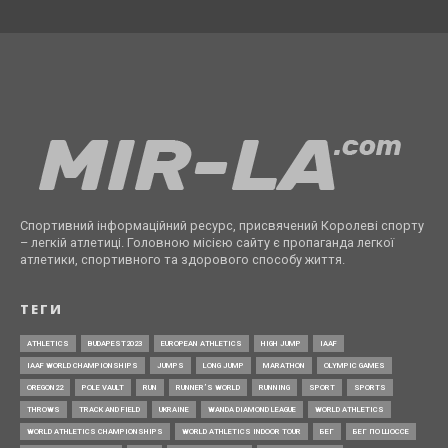
Спортивний інформаційний ресурс, присвячений Королеві спорту
– легкій атлетиці. Головною місією сайту є пропаганда легкої
атлетики, спортивного та здорового способу життя.
ТЕГИ
ATHLETICS
BUDAPEST2023
EUROPEAN ATHLETICS
HIGH JUMP
IAAF
IAAF WORLD CHAMPIONSHIPS
JUMPS
LONG JUMP
MARATHON
OLYMPIC GAMES
OREGON22
POLE VAULT
RUN
RUNNER’S WORLD
RUNNING
SPORT
SPORTS
THROWS
TRACK AND FIELD
UKRAINE
WANDA DIAMOND LEAGUE
WORLD ATHLETICS
WORLD ATHLETICS CHAMPIONSHIPS
WORLD ATHLETICS INDOOR TOUR
БЕГ
БЕГ ПО ШОССЕ