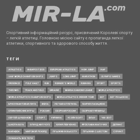
Спортивний інформаційний ресурс, присвячений Королеві спорту
– легкій атлетиці. Головною місією сайту є пропаганда легкої
атлетики, спортивного та здорового способу життя.
ТЕГИ
ATHLETICS
BUDAPEST2023
EUROPEAN ATHLETICS
HIGH JUMP
IAAF
IAAF WORLD CHAMPIONSHIPS
JUMPS
LONG JUMP
MARATHON
OLYMPIC GAMES
OREGON22
POLE VAULT
RUN
RUNNER’S WORLD
RUNNING
SPORT
SPORTS
THROWS
TRACK AND FIELD
UKRAINE
WANDA DIAMOND LEAGUE
WORLD ATHLETICS
WORLD ATHLETICS CHAMPIONSHIPS
WORLD ATHLETICS INDOOR TOUR
БЕГ
БЕГ ПО ШОССЕ
БРИЛЛИАНТОВАЯ ЛИГА
ВФЛА
ЛЕГКАЯ АТЛЕТИКА
МАРИЯ ЛАСИЦКЕНЕ
ОЛИМПИЙСКИЕ ИГРЫ
РОССИЯ
СБОРНАЯ РОССИИ
СБОРНАЯ УКРАИНЫ
СЕРГЕЙ ШУБЕНКОВ
СПОРТ
УКРАИНА
УСЭЙН БОЛТ
ФЛАУ
ЧМ-2017
ШКОЛА БЕГА
ЭЛИУД КИПЧОГЕ
ЮЛИЯ ЛЕВЧЕНКО
ЯРОСЛАВА МАГУЧИХ
ДОПИНГ
МАРАФОН
МИРОВОЙ РЕКОРД
ПРЫЖКИ В ВЫСОТУ
ПРЫЖКИ С ШЕСТОМ
СПРИНТ
ПОКАЗАТЬ ВСЕ ТЕГИ