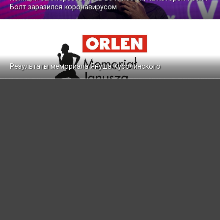
Болт заразился коронавирусом
Результаты мемориала Януша Кусочинского