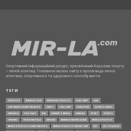
Спортивний інформаційний ресурс, присвячений Королеві спорту
– легкій атлетиці. Головною місією сайту є пропаганда легкої
атлетики, спортивного та здорового способу життя.
ТЕГИ
ATHLETICS
BUDAPEST2023
EUROPEAN ATHLETICS
HIGH JUMP
IAAF
IAAF WORLD CHAMPIONSHIPS
JUMPS
LONG JUMP
MARATHON
OLYMPIC GAMES
OREGON22
POLE VAULT
RUN
RUNNER’S WORLD
RUNNING
SPORT
SPORTS
THROWS
TRACK AND FIELD
UKRAINE
WANDA DIAMOND LEAGUE
WORLD ATHLETICS
WORLD ATHLETICS CHAMPIONSHIPS
WORLD ATHLETICS INDOOR TOUR
БЕГ
БЕГ ПО ШОССЕ