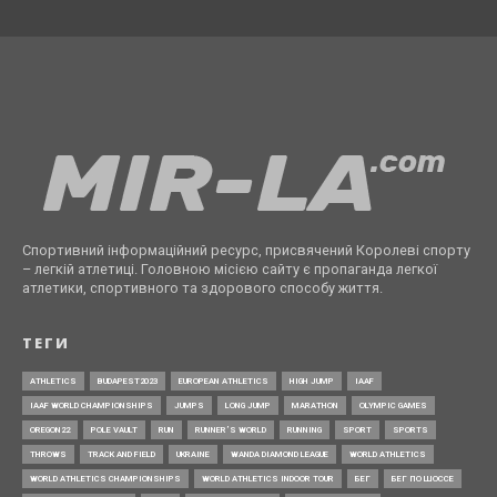
Спортивний інформаційний ресурс, присвячений Королеві спорту
– легкій атлетиці. Головною місією сайту є пропаганда легкої
атлетики, спортивного та здорового способу життя.
ТЕГИ
ATHLETICS
BUDAPEST2023
EUROPEAN ATHLETICS
HIGH JUMP
IAAF
IAAF WORLD CHAMPIONSHIPS
JUMPS
LONG JUMP
MARATHON
OLYMPIC GAMES
OREGON22
POLE VAULT
RUN
RUNNER’S WORLD
RUNNING
SPORT
SPORTS
THROWS
TRACK AND FIELD
UKRAINE
WANDA DIAMOND LEAGUE
WORLD ATHLETICS
WORLD ATHLETICS CHAMPIONSHIPS
WORLD ATHLETICS INDOOR TOUR
БЕГ
БЕГ ПО ШОССЕ