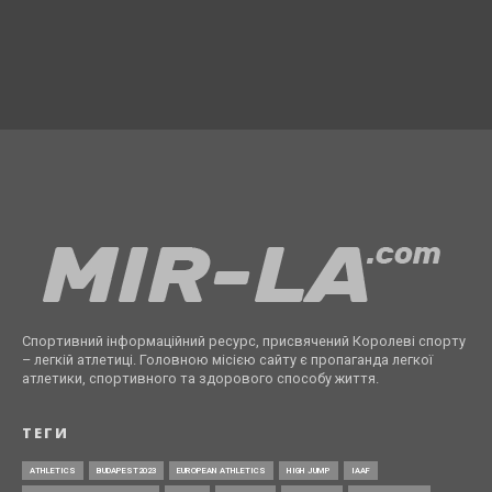
Спортивний інформаційний ресурс, присвячений Королеві спорту
– легкій атлетиці. Головною місією сайту є пропаганда легкої
атлетики, спортивного та здорового способу життя.
ТЕГИ
ATHLETICS
BUDAPEST2023
EUROPEAN ATHLETICS
HIGH JUMP
IAAF