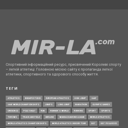
Спортивний інформаційний ресурс, присвячений Королеві спорту
– легкій атлетиці. Головною місією сайту є пропаганда легкої
атлетики, спортивного та здорового способу життя.
ТЕГИ
ATHLETICS
BUDAPEST2023
EUROPEAN ATHLETICS
HIGH JUMP
IAAF
IAAF WORLD CHAMPIONSHIPS
JUMPS
LONG JUMP
MARATHON
OLYMPIC GAMES
OREGON22
POLE VAULT
RUN
RUNNER’S WORLD
RUNNING
SPORT
SPORTS
THROWS
TRACK AND FIELD
UKRAINE
WANDA DIAMOND LEAGUE
WORLD ATHLETICS
WORLD ATHLETICS CHAMPIONSHIPS
WORLD ATHLETICS INDOOR TOUR
БЕГ
БЕГ ПО ШОССЕ