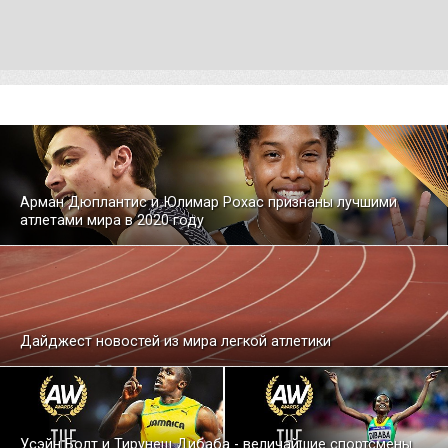
Арман Дюплантис и Юлимар Рохас признаны лучшими
атлетами мира в 2020 году
Дайджест новостей из мира легкой атлетики
Усэйн Болт и Тирунеш Дибаба - величайшие спортсмены