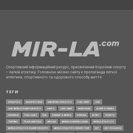
Спортивний інформаційний ресурс, присвячений Королеві спорту
– легкій атлетиці. Головною місією сайту є пропаганда легкої
атлетики, спортивного та здорового способу життя.
ТЕГИ
ATHLETICS
BUDAPEST2023
EUROPEAN ATHLETICS
HIGH JUMP
IAAF
IAAF WORLD CHAMPIONSHIPS
JUMPS
LONG JUMP
MARATHON
OLYMPIC GAMES
OREGON22
POLE VAULT
RUN
RUNNER’S WORLD
RUNNING
SPORT
SPORTS
THROWS
TRACK AND FIELD
UKRAINE
WANDA DIAMOND LEAGUE
WORLD ATHLETICS
WORLD ATHLETICS CHAMPIONSHIPS
WORLD ATHLETICS INDOOR TOUR
БЕГ
БЕГ ПО ШОССЕ