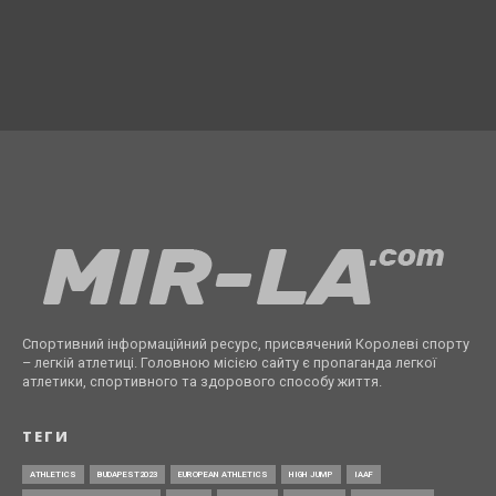
Спортивний інформаційний ресурс, присвячений Королеві спорту
– легкій атлетиці. Головною місією сайту є пропаганда легкої
атлетики, спортивного та здорового способу життя.
ТЕГИ
ATHLETICS
BUDAPEST2023
EUROPEAN ATHLETICS
HIGH JUMP
IAAF