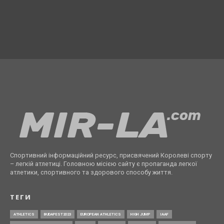
Спортивний інформаційний ресурс, присвячений Королеві спорту
– легкій атлетиці. Головною місією сайту є пропаганда легкої
атлетики, спортивного та здорового способу життя.
ТЕГИ
ATHLETICS
BUDAPEST2023
EUROPEAN ATHLETICS
HIGH JUMP
IAAF