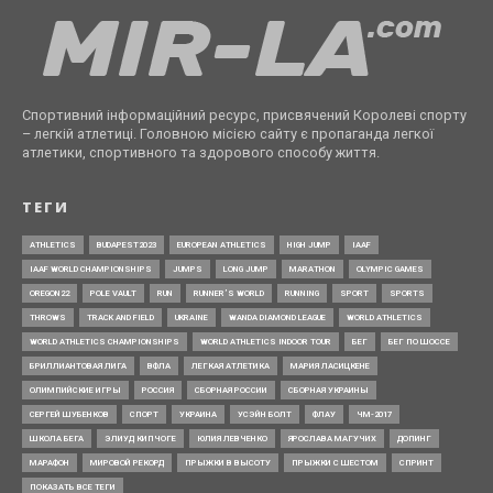
Спортивний інформаційний ресурс, присвячений Королеві спорту
– легкій атлетиці. Головною місією сайту є пропаганда легкої
атлетики, спортивного та здорового способу життя.
ТЕГИ
ATHLETICS
BUDAPEST2023
EUROPEAN ATHLETICS
HIGH JUMP
IAAF
IAAF WORLD CHAMPIONSHIPS
JUMPS
LONG JUMP
MARATHON
OLYMPIC GAMES
OREGON22
POLE VAULT
RUN
RUNNER’S WORLD
RUNNING
SPORT
SPORTS
THROWS
TRACK AND FIELD
UKRAINE
WANDA DIAMOND LEAGUE
WORLD ATHLETICS
WORLD ATHLETICS CHAMPIONSHIPS
WORLD ATHLETICS INDOOR TOUR
БЕГ
БЕГ ПО ШОССЕ
БРИЛЛИАНТОВАЯ ЛИГА
ВФЛА
ЛЕГКАЯ АТЛЕТИКА
МАРИЯ ЛАСИЦКЕНЕ
ОЛИМПИЙСКИЕ ИГРЫ
РОССИЯ
СБОРНАЯ РОССИИ
СБОРНАЯ УКРАИНЫ
СЕРГЕЙ ШУБЕНКОВ
СПОРТ
УКРАИНА
УСЭЙН БОЛТ
ФЛАУ
ЧМ-2017
ШКОЛА БЕГА
ЭЛИУД КИПЧОГЕ
ЮЛИЯ ЛЕВЧЕНКО
ЯРОСЛАВА МАГУЧИХ
ДОПИНГ
МАРАФОН
МИРОВОЙ РЕКОРД
ПРЫЖКИ В ВЫСОТУ
ПРЫЖКИ С ШЕСТОМ
СПРИНТ
ПОКАЗАТЬ ВСЕ ТЕГИ