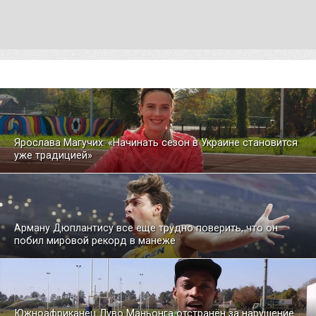
Ярослава Магучих: «Начинать сезон в Украине становится
уже традицией»
Арману Дюплантису все еще трудно поверить, что он
побил мировой рекорд в манеже
Южноафриканец Луво Маньонга отстранён за нарушение