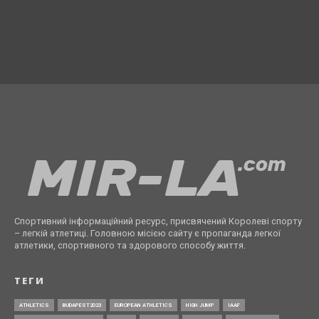
Спортивний інформаційний ресурс, присвячений Королеві спорту
– легкій атлетиці. Головною місією сайту є пропаганда легкої
атлетики, спортивного та здорового способу життя.
ТЕГИ
ATHLETICS
BUDAPEST2023
EUROPEAN ATHLETICS
HIGH JUMP
IAAF