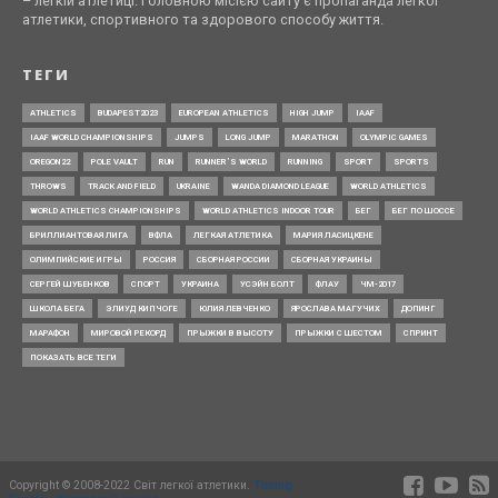
– легкій атлетиці. Головною місією сайту є пропаганда легкої
атлетики, спортивного та здорового способу життя.
ТЕГИ
ATHLETICS
BUDAPEST2023
EUROPEAN ATHLETICS
HIGH JUMP
IAAF
IAAF WORLD CHAMPIONSHIPS
JUMPS
LONG JUMP
MARATHON
OLYMPIC GAMES
OREGON22
POLE VAULT
RUN
RUNNER’S WORLD
RUNNING
SPORT
SPORTS
THROWS
TRACK AND FIELD
UKRAINE
WANDA DIAMOND LEAGUE
WORLD ATHLETICS
WORLD ATHLETICS CHAMPIONSHIPS
WORLD ATHLETICS INDOOR TOUR
БЕГ
БЕГ ПО ШОССЕ
БРИЛЛИАНТОВАЯ ЛИГА
ВФЛА
ЛЕГКАЯ АТЛЕТИКА
МАРИЯ ЛАСИЦКЕНЕ
ОЛИМПИЙСКИЕ ИГРЫ
РОССИЯ
СБОРНАЯ РОССИИ
СБОРНАЯ УКРАИНЫ
СЕРГЕЙ ШУБЕНКОВ
СПОРТ
УКРАИНА
УСЭЙН БОЛТ
ФЛАУ
ЧМ-2017
ШКОЛА БЕГА
ЭЛИУД КИПЧОГЕ
ЮЛИЯ ЛЕВЧЕНКО
ЯРОСЛАВА МАГУЧИХ
ДОПИНГ
МАРАФОН
МИРОВОЙ РЕКОРД
ПРЫЖКИ В ВЫСОТУ
ПРЫЖКИ С ШЕСТОМ
СПРИНТ
ПОКАЗАТЬ ВСЕ ТЕГИ
Copyright © 2008-2022 Світ легкої атлетики.
Timing